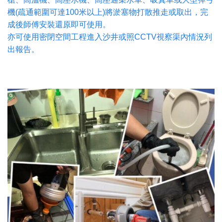
機(疏通範圍可達100米以上)將淤塞物打散推走或取出，完
成後師傅安裝還原即可使用。
亦可使用密閉空間工程進入沙井或照CCTV視察渠內情況列
出報告。