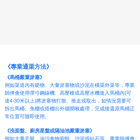
《專業通渠方法》
《馬桶嚴重淤塞》
例如渠道內有硬物、大量淤塞物或沙泥在橫渠外渠等，專業
師傅會使用彈弓鋼線機、高壓槍或高壓水機進入馬桶內(可
達4-30米以上)將淤塞物打散、推走或取出，如情況需要可
拆出馬桶、免棚或搭棚出外牆開喉處理，完成後還原馬桶正
常位置可隨即使用。
《洗面盤、廚房星盤或隔油池嚴重淤塞》
例如大量毛髮、油污食物廚餘、沙泥或結石等，專業師傅會