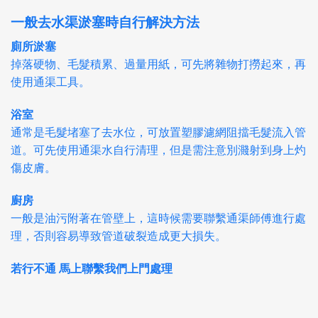
一般去水渠淤塞時自行解決方法
廁所淤塞
掉落硬物、毛髮積累、過量用紙，可先將雜物打撈起來，再
使用通渠工具。
浴室
通常是毛髮堵塞了去水位，可放置塑膠濾網阻擋毛髮流入管
道。可先使用通渠水自行清理，但是需注意別濺射到身上灼
傷皮膚。
廚房
一般是油污附著在管壁上，這時候需要聯繫通渠師傅進行處
理，否則容易導致管道破裂造成更大損失。
若行不通 馬上聯繫我們上門處理