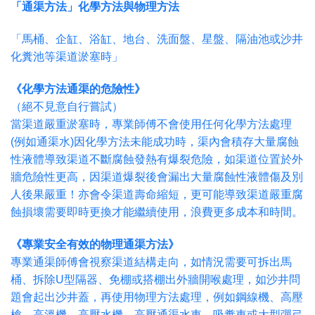
「通渠方法」化學方法與物理方法
「馬桶、企缸、浴缸、地台、洗面盤、星盤、隔油池或沙井
化糞池等渠道淤塞時」
《化學方法通渠的危險性》
（絕不見意自行嘗試）
當渠道嚴重淤塞時，專業師傅不會使用任何化學方法處理
(例如通渠水)因化學方法未能成功時，渠內會積存大量腐蝕
性液體導致渠道不斷腐蝕發熱有爆裂危險，如渠道位置於外
牆危險性更高，因渠道爆裂後會漏出大量腐蝕性液體傷及別
人後果嚴重！亦會令渠道壽命縮短，更可能導致渠道嚴重腐
蝕損壞需要即時更換才能繼續使用，浪費更多成本和時間。
《專業安全有效的物理通渠方法》
專業通渠師傅會視察渠道結構走向，如情況需要可拆出馬
桶、拆除U型隔器、免棚或搭棚出外牆開喉處理，如沙井問
題會起出沙井蓋，再使用物理方法處理，例如鋼線機、高壓
槍、高溫機、高壓水機、高壓通渠水車、吸糞車或大型彈弓