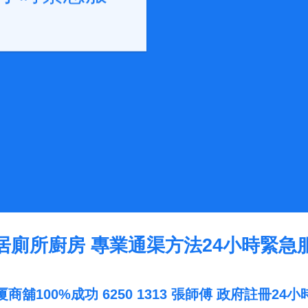
居廁所廚房 專業通渠方法24小時緊急
舖100%成功 6250 1313 張師傅 政府註冊2