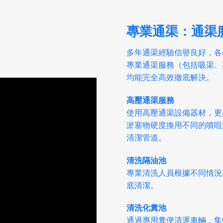
專業通渠：通渠
多年通渠經驗信譽良好，各
專業通渠服務（包括吸渠、
均能完全高效徹底解決。
高壓通渠服務
使用高壓通渠設備器材，更
淤塞物硬度換用不同的噴咀
清潔管道。
清洗隔油池
專業清洗人員根據不同情況
底清潔。
清洗化糞池
通過專用糞便清運車輛，集