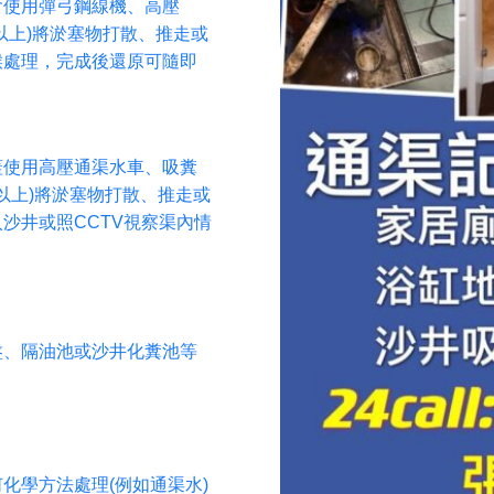
會使用彈弓鋼線機、高壓
米以上)將淤塞物打散、推走或
喉處理，完成後還原可隨即
蓋使用高壓通渠水車、吸糞
米以上)將淤塞物打散、推走或
沙井或照CCTV視察渠內情
盤、隔油池或沙井化糞池等
化學方法處理(例如通渠水)