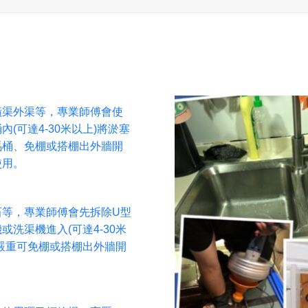
橫渠外渠等，專業師傅會使
(可達4-30米以上)將淤塞
馬桶、免棚或搭棚出外牆開
使用。
石等，專業師傅會先拆除U型
洗渠機進入(可達4-30米
嚴重可免棚或搭棚出外牆開