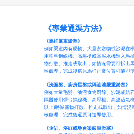
《專業通渠方法》
《馬桶嚴重淤塞》
例如渠道內有硬物、大量淤塞物或沙泥在
用彈弓鋼線機、高壓槍或高壓水機進入馬桶內
物打散、推走或取出，如情況需要可拆出
喉處理，完成後還原馬桶正常位置可隨即
《洗面盤、廚房星盤或隔油池嚴重淤塞》
例如大量毛髮、油污食物廚餘、沙泥或結
隔器使用彈弓鋼線機、高壓槍、高溫蒸氣機或
以上)將淤塞物打散、推走或取出，如情況
喉處理，完成後還原可隨即使用。
《企缸、浴缸或地台渠嚴重淤塞》