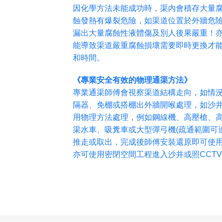
因化學方法未能成功時，渠內會積存大量
蝕發熱有爆裂危險，如渠道位置於外牆危
漏出大量腐蝕性液體傷及別人後果嚴重！
能導致渠道嚴重腐蝕損壞需要即時更換才
和時間。
《專業安全有效的物理通渠方法》
專業通渠師傅會視察渠道結構走向，如情
隔器、免棚或搭棚出外牆開喉處理，如沙
用物理方法處理，例如鋼線機、高壓槍、
渠水車、吸糞車或大型彈弓機(疏通範圍可達
推走或取出，完成後師傅安裝還原即可使
亦可使用密閉空間工程進入沙井或照CCT