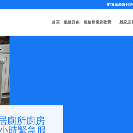
能徹底高效解決任
首頁
服務對象
服務範圍及收費
一般家居
居廁所廚房
4小時緊急服