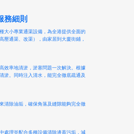
服務細則
種大小專業通渠設備，為全港提供全面的
高壓通渠、改渠），由家居到大廈街鋪，
高效率地清淤，淤塞問題一次解決。根據
清淤。同時注入清水，能完全徹底疏通及
來清除油垢，確保角落及縫隙能夠完全徹
中處理並配合多種設備清除邊蓋污垢，減