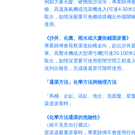
例如大量毛髮、硬物或沙泥等，專業師傅
槍、高溫蒸氣機或洗渠機進入(可達4-30
取出，如情況嚴重可免棚或搭棚出外牆開
使用。
《沙井、化糞、雨水或大廈街鋪渠淤塞》
專業師傅會視察渠道結構走向，起出沙井
車、高壓水機或大型彈弓機(可達20-100
取出，如情況需要可使用密閉空間工程進入
況列出報告，完成後還原可隨即使用。
「通渠方法」化學方法與物理方法
「馬桶、企缸、浴缸、地台、洗面盤、星
渠道淤塞時」
《化學方法通渠的危險性》
（絕不見意自行嘗試）
當渠道嚴重淤塞時，專業師傅不會使用任何