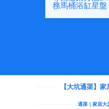
務馬桶浴缸星盤
【大坑通渠】家
通渠｜家居大厦商