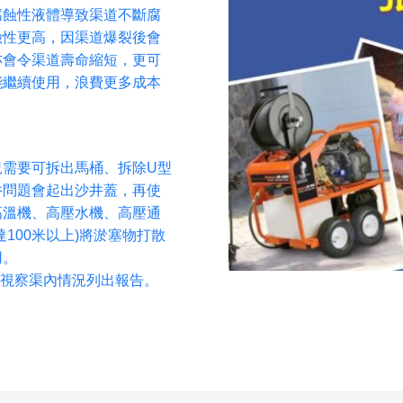
腐蝕性液體導致渠道不斷腐
險性更高，因渠道爆裂後會
亦會令渠道壽命縮短，更可
能繼續使用，浪費更多成本
況需要可拆出馬桶、拆除U型
井問題會起出沙井蓋，再使
高溫機、高壓水機、高壓通
100米以上)將淤塞物打散
用。
V視察渠內情況列出報告。