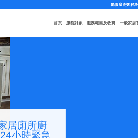
能徹底高效解決任
首頁
服務對象
服務範圍及收費
一般家居
家居廁所廚
24小時緊急