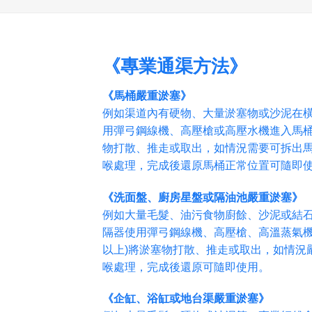
《專業通渠方法》
《馬桶嚴重淤塞》
例如渠道內有硬物、大量淤塞物或沙泥在
用彈弓鋼線機、高壓槍或高壓水機進入馬桶內
物打散、推走或取出，如情況需要可拆出
喉處理，完成後還原馬桶正常位置可隨即
《洗面盤、廚房星盤或隔油池嚴重淤塞》
例如大量毛髮、油污食物廚餘、沙泥或結
隔器使用彈弓鋼線機、高壓槍、高溫蒸氣機或
以上)將淤塞物打散、推走或取出，如情況
喉處理，完成後還原可隨即使用。
《企缸、浴缸或地台渠嚴重淤塞》