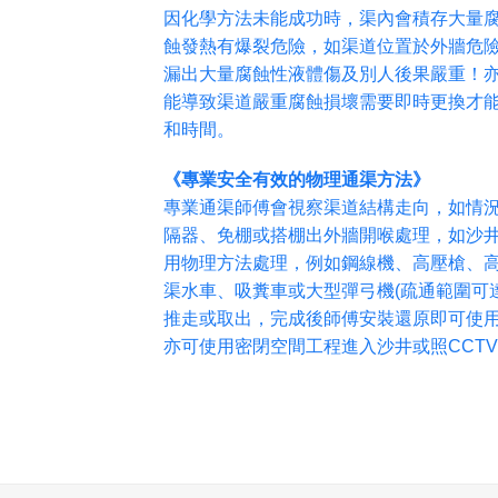
因化學方法未能成功時，渠內會積存大量
蝕發熱有爆裂危險，如渠道位置於外牆危
漏出大量腐蝕性液體傷及別人後果嚴重！
能導致渠道嚴重腐蝕損壞需要即時更換才
和時間。
《專業安全有效的物理通渠方法》
專業通渠師傅會視察渠道結構走向，如情
隔器、免棚或搭棚出外牆開喉處理，如沙
用物理方法處理，例如鋼線機、高壓槍、
渠水車、吸糞車或大型彈弓機(疏通範圍可達
推走或取出，完成後師傅安裝還原即可使
亦可使用密閉空間工程進入沙井或照CCT