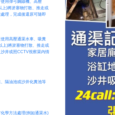
會使用彈弓鋼線機、高壓
米以上)將淤塞物打散、推走或
喉處理，完成後還原可隨即
蓋使用高壓通渠水車、吸糞
米以上)將淤塞物打散、推走或
沙井或照CCTV視察渠內情
盤、隔油池或沙井化糞池等
化學方法處理(例如通渠水)