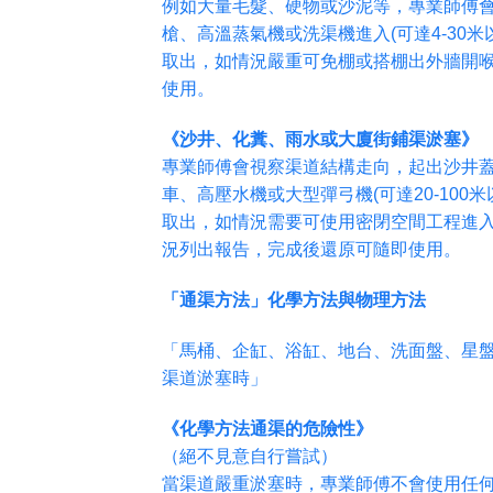
例如大量毛髮、硬物或沙泥等，專業師傅
槍、高溫蒸氣機或洗渠機進入(可達4-30
取出，如情況嚴重可免棚或搭棚出外牆開
使用。
《沙井、化糞、雨水或大廈街鋪渠淤塞》
專業師傅會視察渠道結構走向，起出沙井
車、高壓水機或大型彈弓機(可達20-100
取出，如情況需要可使用密閉空間工程進入
況列出報告，完成後還原可隨即使用。
「通渠方法」化學方法與物理方法
「馬桶、企缸、浴缸、地台、洗面盤、星
渠道淤塞時」
《化學方法通渠的危險性》
（絕不見意自行嘗試）
當渠道嚴重淤塞時，專業師傅不會使用任何