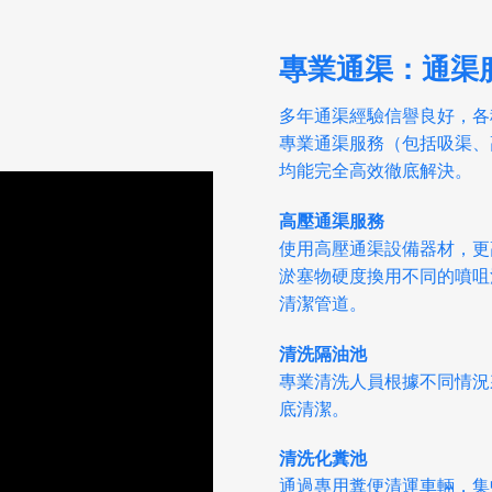
專業通渠：通渠
多年通渠經驗信譽良好，各
專業通渠服務（包括吸渠、
均能完全高效徹底解決。
高壓通渠服務
使用高壓通渠設備器材，更
淤塞物硬度換用不同的噴咀
清潔管道。
清洗隔油池
專業清洗人員根據不同情況
底清潔。
清洗化糞池
通過專用糞便清運車輛，集