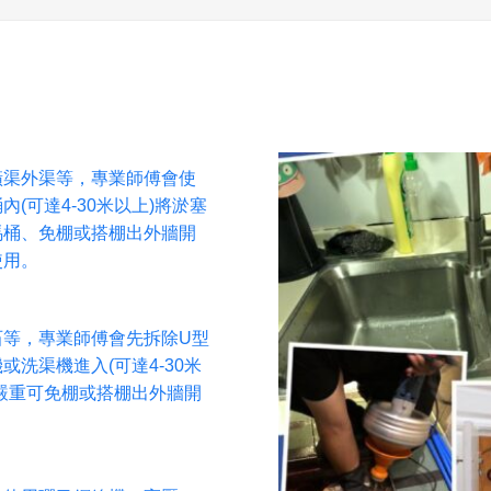
橫渠外渠等，專業師傅會使
(可達4-30米以上)將淤塞
馬桶、免棚或搭棚出外牆開
使用。
石等，專業師傅會先拆除U型
洗渠機進入(可達4-30米
嚴重可免棚或搭棚出外牆開