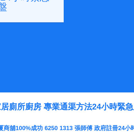
盤
居廁所廚房 專業通渠方法24小時緊
舖100%成功 6250 1313 張師傅 政府註冊2