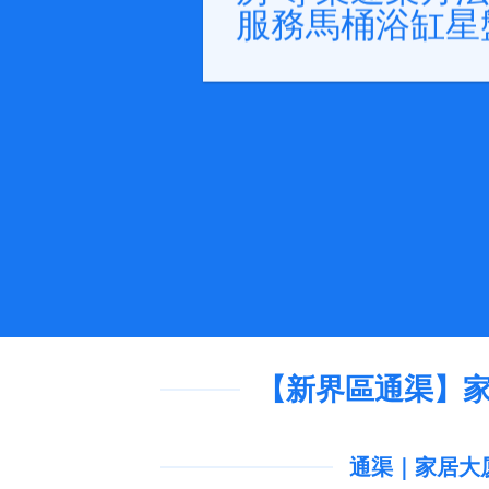
服務馬桶浴缸星
【新界區通渠】家
通渠｜家居大厦商