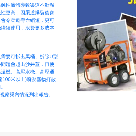
腐蝕性液體導致渠道不斷腐
險性更高，因渠道爆裂後會
亦會令渠道壽命縮短，更可
能繼續使用，浪費更多成本
況需要可拆出馬桶、拆除U型
井問題會起出沙井蓋，再使
高溫機、高壓水機、高壓通
100米以上)將淤塞物打散
用。
V視察渠內情況列出報告。