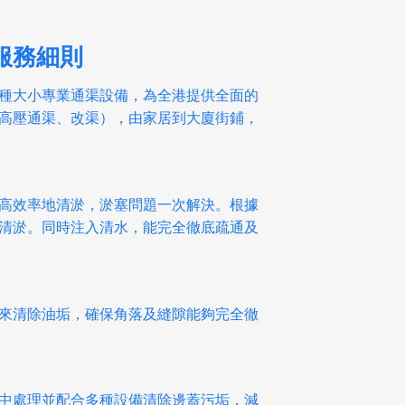
服務細則
種大小專業通渠設備，為全港提供全面的
高壓通渠、改渠），由家居到大廈街鋪，
高效率地清淤，淤塞問題一次解決。根據
清淤。同時注入清水，能完全徹底疏通及
來清除油垢，確保角落及縫隙能夠完全徹
中處理並配合多種設備清除邊蓋污垢，減