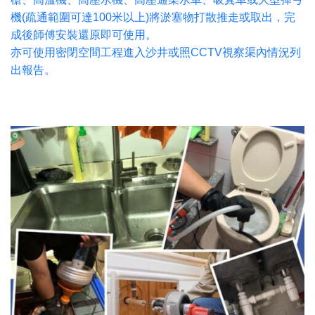
機(疏通範圍可達100米以上)將淤塞物打散推走或取出，完
成後師傅安裝還原即可使用。
亦可使用密閉空間工程進入沙井或照CCTV視察渠內情況列
出報告。