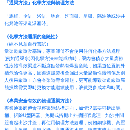
「通渠方法」化學方法與物理方法
「馬桶、企缸、浴缸、地台、洗面盤、星盤、隔油池或沙井
化糞池等渠道淤塞時」
《化學方法通渠的危險性》
（絕不見意自行嘗試）
當渠道嚴重淤塞時，專業師傅不會使用任何化學方法處理
(例如通渠水)因化學方法未能成功時，渠內會積存大量腐蝕
性液體導致渠道不斷腐蝕發熱有爆裂危險，如渠道位置於外
牆危險性更高，因渠道爆裂後會漏出大量腐蝕性液體傷及別
人後果嚴重！亦會令渠道壽命縮短，更可能導致渠道嚴重腐
蝕損壞需要即時更換才能繼續使用，浪費更多成本和時間。
《專業安全有效的物理通渠方法》
專業通渠師傅會視察渠道結構走向，如情況需要可拆出馬
桶、拆除U型隔器、免棚或搭棚出外牆開喉處理，如沙井問
題會起出沙井蓋，再使用物理方法處理，例如鋼線機、高壓
槍、高溫機、高壓水機、高壓通渠水車、吸糞車或大型彈弓