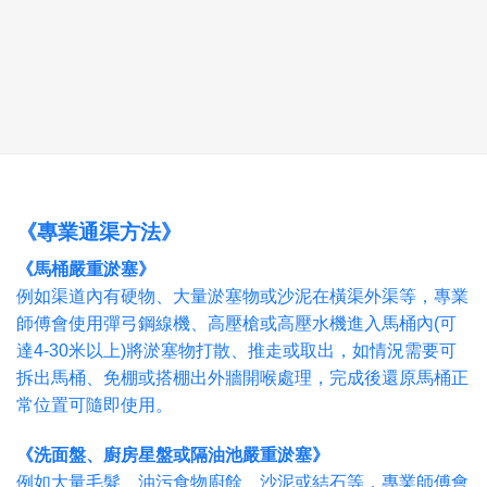
《專業通渠方法》
《馬桶嚴重淤塞》
例如渠道內有硬物、大量淤塞物或沙泥在橫渠外渠等，專業
師傅會使用彈弓鋼線機、高壓槍或高壓水機進入馬桶內(可
達4-30米以上)將淤塞物打散、推走或取出，如情況需要可
拆出馬桶、免棚或搭棚出外牆開喉處理，完成後還原馬桶正
常位置可隨即使用。
《洗面盤、廚房星盤或隔油池嚴重淤塞》
例如大量毛髮、油污食物廚餘、沙泥或結石等，專業師傅會