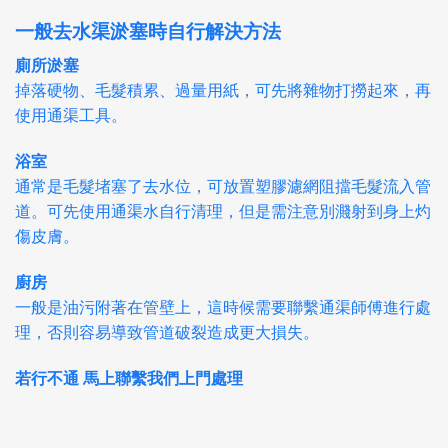
一般去水渠淤塞時自行解決方法
廁所淤塞
掉落硬物、毛髮積累、過量用紙，可先將雜物打撈起來，再
使用通渠工具。
浴室
通常是毛髮堵塞了去水位，可放置塑膠濾網阻擋毛髮流入管
道。可先使用通渠水自行清理，但是需注意別濺射到身上灼
傷皮膚。
廚房
一般是油污附著在管壁上，這時候需要聯繫通渠師傅進行處
理，否則容易導致管道破裂造成更大損失。
若行不通 馬上聯繫我們上門處理