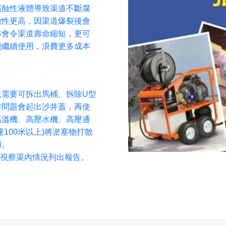
腐蝕性液體導致渠道不斷腐
險性更高，因渠道爆裂後會
亦會令渠道壽命縮短，更可
能繼續使用，浪費更多成本
況需要可拆出馬桶、拆除U型
井問題會起出沙井蓋，再使
高溫機、高壓水機、高壓通
100米以上)將淤塞物打散
用。
V視察渠內情況列出報告。