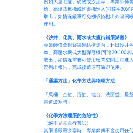
例如大量毛髮、硬物或沙泥等，專業師傅
槍、高溫蒸氣機或洗渠機進入(可達4-30
取出，如情況嚴重可免棚或搭棚出外牆開
使用。
《沙井、化糞、雨水或大廈街鋪渠淤塞》
專業師傅會視察渠道結構走向，起出沙井
車、高壓水機或大型彈弓機(可達20-100
取出，如情況需要可使用密閉空間工程進入
況列出報告，完成後還原可隨即使用。
「通渠方法」化學方法與物理方法
「馬桶、企缸、浴缸、地台、洗面盤、星
渠道淤塞時」
《化學方法通渠的危險性》
（絕不見意自行嘗試）
當渠道嚴重淤塞時，專業師傅不會使用任何