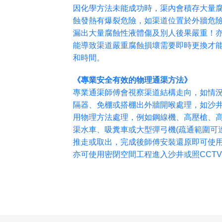
因化學方法未能成功時，渠內會積存大量
蝕發熱有爆裂危險，如渠道位置於外牆危
漏出大量腐蝕性液體傷及別人後果嚴重！
能導致渠道嚴重腐蝕損壞需要即時更換才
和時間。
《專業安全有效的物理通渠方法》
專業通渠師傅會視察渠道結構走向，如情
隔器、免棚或搭棚出外牆開喉處理，如沙
用物理方法處理，例如鋼線機、高壓槍、
渠水車、吸糞車或大型彈弓機(疏通範圍可達
推走或取出，完成後師傅安裝還原即可使
亦可使用密閉空間工程進入沙井或照CCT