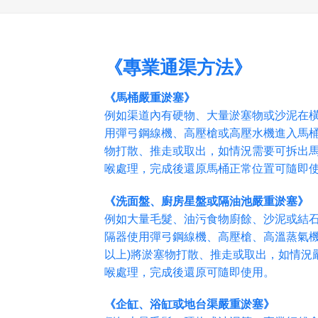
《專業通渠方法》
《馬桶嚴重淤塞》
例如渠道內有硬物、大量淤塞物或沙泥在
用彈弓鋼線機、高壓槍或高壓水機進入馬桶內
物打散、推走或取出，如情況需要可拆出
喉處理，完成後還原馬桶正常位置可隨即
《洗面盤、廚房星盤或隔油池嚴重淤塞》
例如大量毛髮、油污食物廚餘、沙泥或結
隔器使用彈弓鋼線機、高壓槍、高溫蒸氣機或
以上)將淤塞物打散、推走或取出，如情況
喉處理，完成後還原可隨即使用。
《企缸、浴缸或地台渠嚴重淤塞》