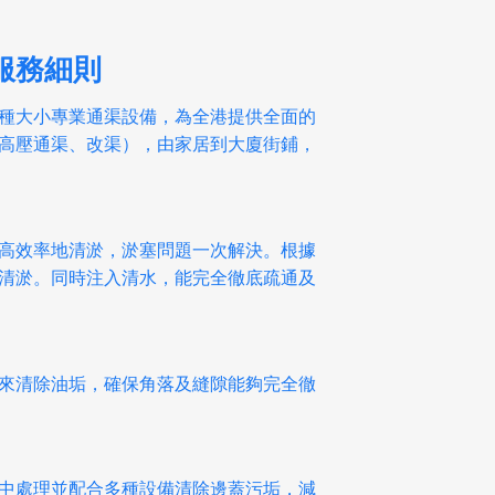
服務細則
種大小專業通渠設備，為全港提供全面的
高壓通渠、改渠），由家居到大廈街鋪，
高效率地清淤，淤塞問題一次解決。根據
清淤。同時注入清水，能完全徹底疏通及
來清除油垢，確保角落及縫隙能夠完全徹
中處理並配合多種設備清除邊蓋污垢，減