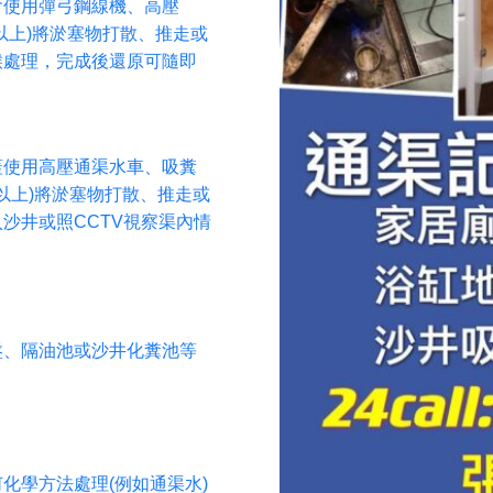
會使用彈弓鋼線機、高壓
米以上)將淤塞物打散、推走或
喉處理，完成後還原可隨即
蓋使用高壓通渠水車、吸糞
米以上)將淤塞物打散、推走或
沙井或照CCTV視察渠內情
盤、隔油池或沙井化糞池等
化學方法處理(例如通渠水)