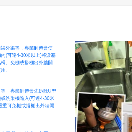
橫渠外渠等，專業師傅會使
(可達4-30米以上)將淤塞
馬桶、免棚或搭棚出外牆開
使用。
石等，專業師傅會先拆除U型
洗渠機進入(可達4-30米
嚴重可免棚或搭棚出外牆開