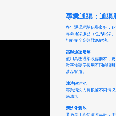
專業通渠：通渠
多年通渠經驗信譽良好，各
專業通渠服務（包括吸渠、
均能完全高效徹底解決。
高壓通渠服務
使用高壓通渠設備器材，更
淤塞物硬度換用不同的噴咀
清潔管道。
清洗隔油池
專業清洗人員根據不同情況
底清潔。
清洗化糞池
通過專用糞便清運車輛，集