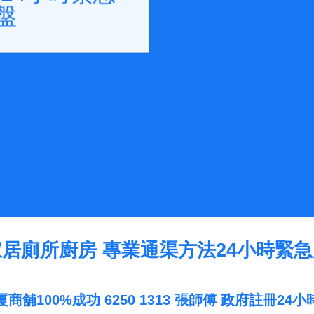
盤
居廁所廚房 專業通渠方法24小時緊
舖100%成功 6250 1313 張師傅 政府註冊2